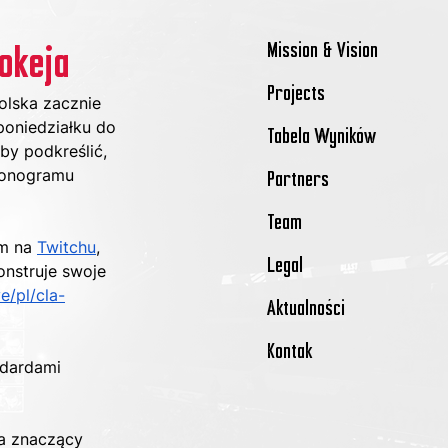
Mission & Vision
okeja
Projects
lska zacznie 
oniedziałku do 
Tabela Wyników
by podkreślić, 
monogramu 
Partners
Team
m na 
Twitchu
, 
Legal
nstruje swoje 
e/pl/cla-
Aktualności
Kontak
ndardami 
za znaczący 