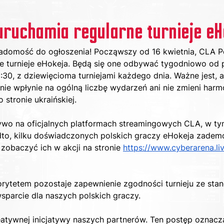
uruchamia regularne turnieje eH
domość do ogłoszenia! Począwszy od 16 kwietnia, CLA Po
e turnieje eHokeja. Będą się one odbywać tygodniowo od p
:30, z dziewięcioma turniejami każdego dnia. Ważne jest, a
nie wpłynie na ogólną liczbę wydarzeń ani nie zmieni har
stronie ukraińskiej.
żywo na oficjalnych platformach streamingowych CLA, w ty
dto, kilku doświadczonych polskich graczy eHokeja zademo
zobaczyć ich w akcji na stronie 
https://www.cyberarena.liv
ytetem pozostaje zapewnienie zgodności turnieju ze sta
wsparcie dla naszych polskich graczy.
reatywnej inicjatywy naszych partnerów. Ten postęp oznac