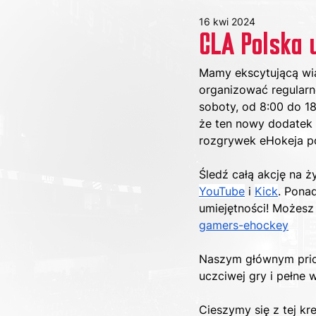
16 kwi 2024
CLA Polska 
Mamy ekscytującą wia
organizować regularn
soboty, od 8:00 do 18
że ten nowy dodatek 
rozgrywek eHokeja po 
Śledź całą akcję na 
YouTube
 i 
Kick
. Pona
umiejętności! Możesz 
gamers-ehockey
Naszym głównym prior
uczciwej gry i pełne 
Cieszymy się z tej k