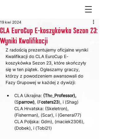
19 kwi 2024
CLA EuroCup E-koszykówka Sezon 23:
Wyniki Kwalifikacji
Z radością prezentujemy oficjalne wyniki 
Kwalifikacji do CLA EuroCup E-
koszykówka Sezon 23, które skończyły 
się w ten piątek. Ogłaszamy graczy, 
którzy z powodzeniem awansowali do 
Fazy Grupowej w każdej z dywizji:
CLA Ukrajina:
 (Th
e_
Professor), 
(S
parrow)
, (F
osters23
), і (Shag)
CLA Hrvatska: (Skeletron), 
(Fisherman), (Scar), і (General77)
CLA Poljska: Gdm), (maciek2306), 
(Dobek), і (Tobi21)