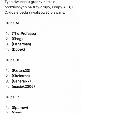
Tych dwunastu graczy zostało 
podzielonych na trzy grupy, Grupy A, B, i 
C, gdzie będą rywalizować o awans.
Grupa A:
(The_Professor)
(Shag)
(Fisherman)
(Dobek)
Grupa B:
(Fosters23)
(Skeletron)
(General77)
(maciek2306)
Grupa C:
(Sparrow)
(Scar)