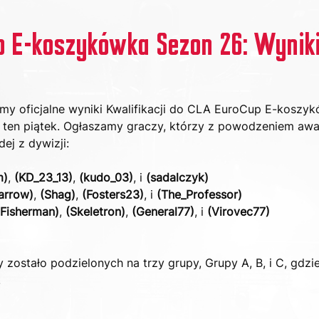
 E-koszykówka Sezon 26: Wynik
emy oficjalne wyniki Kwalifikacji do CLA EuroCup E-koszy
w ten piątek. Ogłaszamy graczy, którzy z powodzeniem awa
ej z dywizji:
m)
, 
(KD_23_13)
, 
(kudo_03)
, i 
(sadalczyk)
arrow)
, 
(Shag)
, 
(Fosters23)
, i 
(The_Professor)
(Fisherman)
, 
(Skeletron)
, 
(General77)
, i 
(Virovec77)
zostało podzielonych na trzy grupy, Grupy A, B, i C, gdzi
.