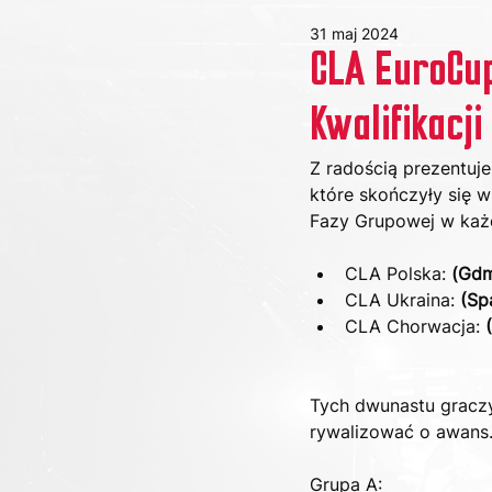
31 maj 2024
CLA EuroCup
Kwalifikacji
Z radością prezentuj
które skończyły się 
Fazy Grupowej w każd
CLA Polska: 
(Gd
CLA Ukraina: 
(Sp
CLA Chorwacja: 
Tych dwunastu graczy 
rywalizować o awans
Grupa A: