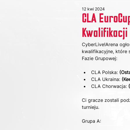
12 kwi 2024
CLA EuroCup
Kwalifikacji
CyberLive!Arena ogłos
kwalifikacyjne, które
Fazie Grupowej:
CLA Polska: 
(Ost
CLA Ukraina: 
(Ke
CLA Chorwacja: 
Ci gracze zostali pod
turnieju.
Grupa A: