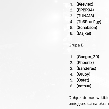
(Keeviex)
(BPBP94)
(TUNA13)
(Th3Prod1gy)
(Schabson)
(Majkel)
Grupa B:
(Ganger_29)
(Phoenix)
(Banderas)
(Gruby)
(Ostat)
(natsuu)
Dołącz do nas w kibi
umiejętności na ekran