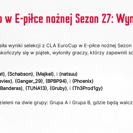
 w E-piłce nożnej Sezon 27: Wyn
iła wyniki selekcji z CLA EuroCup w E-piłce nożnej Sezon 
 skończyły się w piątek, wyłoniły graczy, którzy zapewnili s
at)
, 
(Schabson)
, 
(Majkel)
, i 
(natsuu)
eviex)
, 
(Ganger_29)
, 
(BPBP94)
, i 
(Phoenix)
(Banderas)
, 
(TUNA13)
, 
(Gruby)
, i 
(Th3Prod1gy)
zieleni na dwie grupy: Grupa A i Grupa B, gdzie będą walc