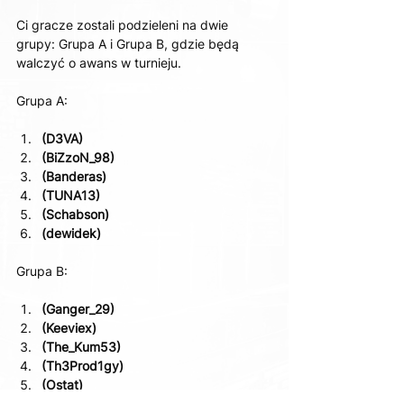
Ci gracze zostali podzieleni na dwie 
grupy: Grupa A i Grupa B, gdzie będą 
walczyć o awans w turnieju.
Grupa A:
(D3VA)
(BiZzoN_98)
(Banderas)
(TUNA13)
(Schabson)
(dewidek)
Grupa B:
(Ganger_29)
(Keeviex)
(The_Kum53)
(Th3Prod1gy)
(Ostat)
(Majkel)