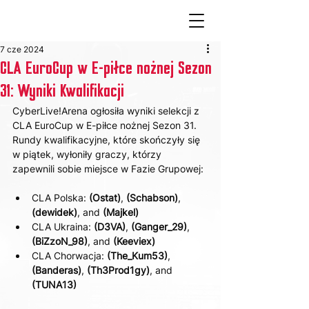
7 cze 2024
CLA EuroCup w E-piłce nożnej Sezon
31: Wyniki Kwalifikacji
CyberLive!Arena ogłosiła wyniki selekcji z 
CLA EuroCup w E-piłce nożnej Sezon 31. 
Rundy kwalifikacyjne, które skończyły się 
w piątek, wyłoniły graczy, którzy 
zapewnili sobie miejsce w Fazie Grupowej:
CLA Polska: 
(Ostat)
, 
(Schabson)
, 
(dewidek)
, and 
(Majkel)
CLA Ukraina: 
(D3VA)
, 
(Ganger_29)
, 
(BiZzoN_98)
, and 
(Keeviex)
CLA Chorwacja: 
(The_Kum53)
, 
(Banderas)
, 
(Th3Prod1gy)
, and 
(TUNA13)