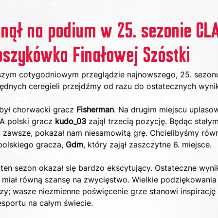
nął na podium w 25. sezonie CL
szykówka Finałowej Szóstki
naszym cotygodniowym przeglądzie najnowszego, 25. sezo
dnych ceregieli przejdźmy od razu do ostatecznych wyni
był chorwacki gracz 
Fisherman
. Na drugim miejscu uplasowa
 A polski gracz 
kudo_03 
zajął trzecią pozycję. Będąc stały
jak zawsze, pokazał nam niesamowitą grę. Chcielibyśmy ró
polskiego gracza, 
Gdm
, który zajął zaszczytne 6. miejsce.
 ten sezon okazał się bardzo ekscytujący. Ostateczne wyni
z miał równą szansę na zwycięstwo. Wielkie podziękowania
zy; wasze niezmienne poświęcenie grze stanowi inspirację 
esportu na całym świecie.