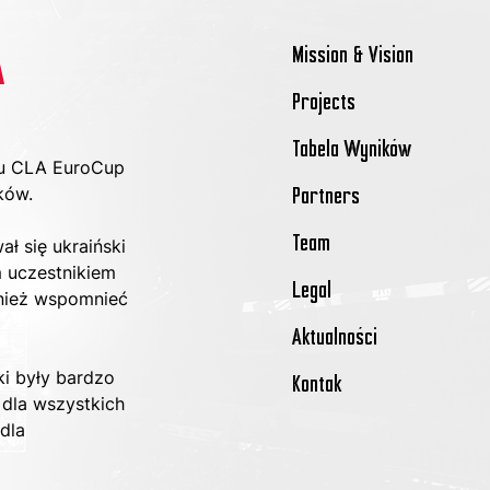
Mission & Vision
A
Projects
Tabela Wyników
nu CLA EuroCup 
ków.
Partners
Team
ł się ukraiński 
m uczestnikiem 
Legal
wnież wspomnieć 
Aktualności
ki były bardzo 
Kontak
 dla wszystkich 
dla 