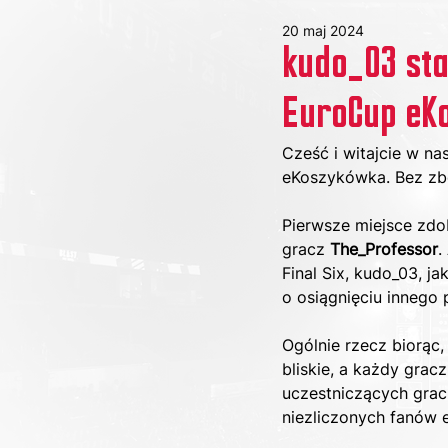
20 maj 2024
kudo_03 sta
EuroCup eKo
Cześć i witajcie w 
eKoszykówka. Bez zbę
Pierwsze miejsce zdo
gracz 
The_Professor
.
Final Six, kudo_03, 
o osiągnięciu innego 
Ogólnie rzecz biorąc,
bliskie, a każdy grac
uczestniczących grac
niezliczonych fanów 