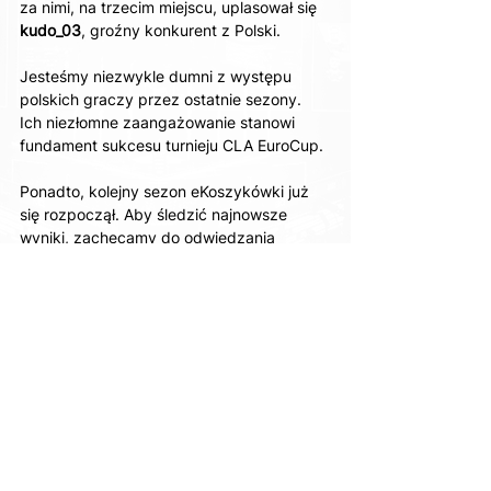
za nimi, na trzecim miejscu, uplasował się 
kudo_03
, groźny konkurent z Polski.
Jesteśmy niezwykle dumni z występu 
polskich graczy przez ostatnie sezony. 
Ich niezłomne zaangażowanie stanowi 
fundament sukcesu turnieju CLA EuroCup.
Ponadto, kolejny sezon eKoszykówki już 
się rozpoczął. Aby śledzić najnowsze 
wyniki, zachęcamy do odwiedzania 
naszego bloga lub odwiedzenia strony 
https://www.cyberarena.live/pl/cla-
eurocup
Z pozdrowieniami,
Zespół STEP