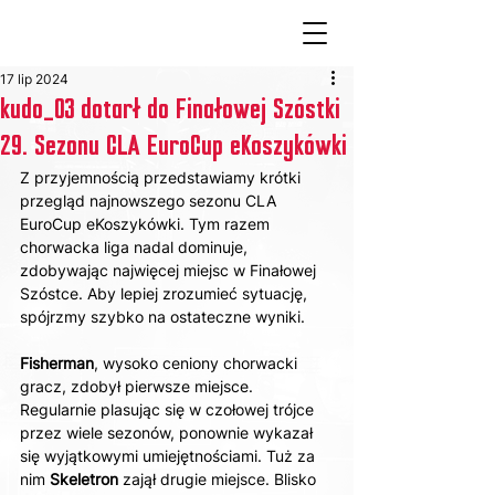
17 lip 2024
kudo_03 dotarł do Finałowej Szóstki
29. Sezonu CLA EuroCup eKoszykówki
Z przyjemnością przedstawiamy krótki 
przegląd najnowszego sezonu CLA 
EuroCup eKoszykówki. Tym razem 
chorwacka liga nadal dominuje, 
zdobywając najwięcej miejsc w Finałowej 
Szóstce. Aby lepiej zrozumieć sytuację, 
spójrzmy szybko na ostateczne wyniki.
Fisherman
, wysoko ceniony chorwacki 
gracz, zdobył pierwsze miejsce. 
Regularnie plasując się w czołowej trójce 
przez wiele sezonów, ponownie wykazał 
się wyjątkowymi umiejętnościami. Tuż za 
nim 
Skeletron 
zajął drugie miejsce. Blisko 