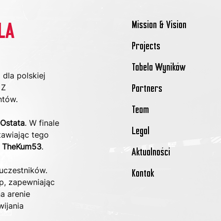
Mission & Vision
LA
Projects
Tabela Wyników
dla polskiej 
 Z 
Partners
ntów.
Team
Ostata
. W finale 
Legal
tawiając tego 
 
TheKum53
.
Aktualności
uczestników. 
Kontak
, zapewniając 
a arenie 
ijania 