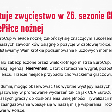
tuje zwycięstwo w 26. sezonie C
Piłce nożnej
roCup w ePiłce nożnej zakończył się znaczącym sukcesem 
naszych zawodników osiągnęło pozycje w czołowej trójce.
zedstawiamy Wam krótkie podsumowanie kluczowych mome
tało zabezpieczone przez wielokrotnego mistrza EuroCup, 
lską legendą, 
Neervenem
. Ostat ostatecznie wygrał, pozos
iejscu. Trzecie miejsce przypadło chorwackiemu graczowi,
e dumni, mogąc obserwować tak wybitne występy naszych 
gażowany w promowanie wydarzeń takich jak CLA EuroCup
aszych graczy do doskonalenia umiejętności i rywalizacji n
zaangażowanie wpisuje się w naszą misję wspierania i rozw
wej w Polsce.