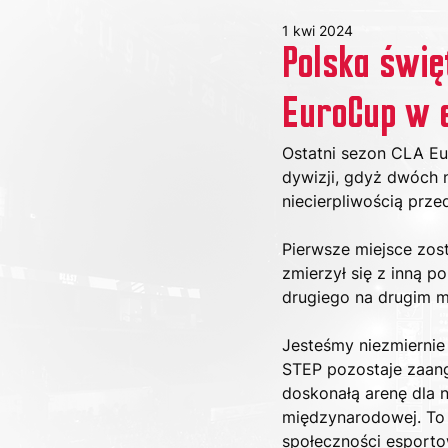
1 kwi 2024
Polska świę
EuroCup w e
Ostatni sezon CLA Eu
dywizji, gdyż dwóch 
niecierpliwością pr
Pierwsze miejsce zos
zmierzył się z inną po
drugiego na drugim m
Jesteśmy niezmierni
STEP pozostaje zaan
doskonałą arenę dla n
międzynarodowej. To 
społeczności esporto