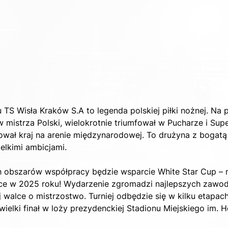
TS Wisła Kraków S.A to legenda polskiej piłki nożnej. Na pr
w mistrza Polski, wielokrotnie triumfował w Pucharze i Sup
ował kraj na arenie międzynarodowej. To drużyna z bogatą h
ielkimi ambicjami.
 obszarów współpracy będzie wsparcie White Star Cup – 
sce w 2025 roku! Wydarzenie zgromadzi najlepszych zawod
j walce o mistrzostwo. Turniej odbędzie się w kilku etapach
 wielki finał w loży prezydenckiej Stadionu Miejskiego im. 