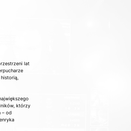
zestrzeni lat 
erpucharze 
istorią, 
największego 
ników, którzy 
 – od 
Henryka 